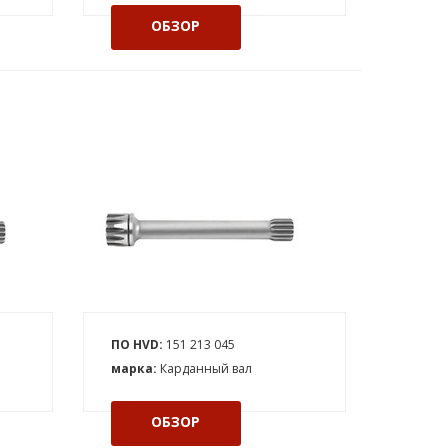
ОБЗОР
ПО HVD:
151 213 045
марка:
Карданный вал
ОБЗОР