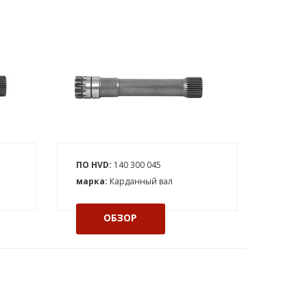
ПО HVD:
140 300 045
марка:
Карданный вал
ОБЗОР