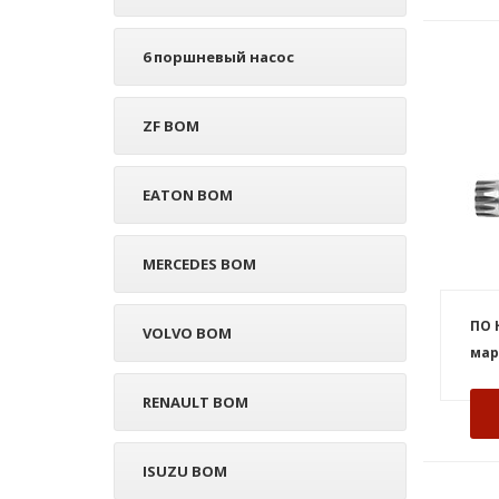
6 поршневый насос
ZF ВОМ
EATON ВОМ
MERCEDES ВОМ
ПО 
VOLVO ВОМ
мар
RENAULT ВОМ
ISUZU ВОМ