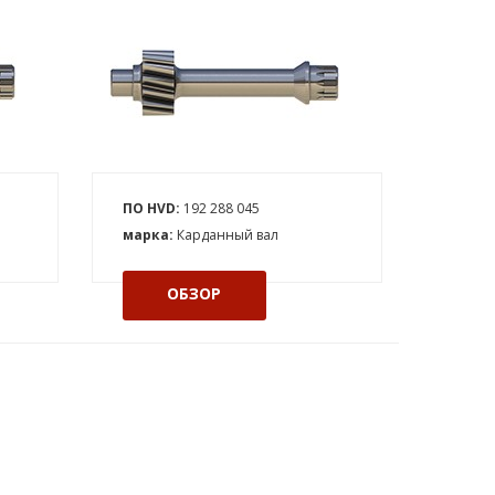
ПО HVD:
192 288 045
марка:
Карданный вал
ОБЗОР