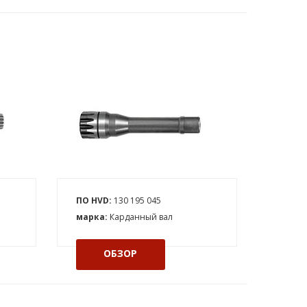
ПО HVD:
130 195 045
марка:
Карданный вал
ОБЗОР